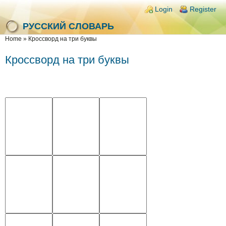
Skip to main content
Skip to search
Login links
Login
Register
РУССКИЙ СЛОВАРЬ
You are here
Home
»
Кроссворд на три буквы
Кроссворд на три буквы