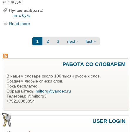
декор дел
Лучше выбрать:
пять букв
Read more
about Слова из 5 букв вторая е
Pages
1
2
3
next ›
last »
РАБОТА СО СЛОВАРЁМ
В нашем словаре около 100 тысяч русских слов.
Создаём любые списки слов.
Пока бесплатно.
Обращайтесь:
miltorg@yandex.ru
Телеграм: @miltorg3
+79210083854
USER LOGIN