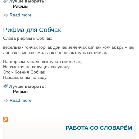
Лучше выбрать:
Рифмы
Read more
about Рифмы к именам
Рифма для Собчак
Слова рифмы к Собчак:
весельчак гончак горчак дончак зеленчак кипчак колчак крымчак
лончак свинчак смельчак солончак стульчак типчак
На первом канале выступал смельчак,
Не смотря на ведущих клоунаду
Это - Ксения Собчак
Надавала им по заду.
Лучше выбрать:
Рифмы
Read more
about Рифма для Собчак
РАБОТА СО СЛОВАРЁМ