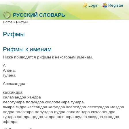
Skip to main content
Skip to search
Login links
Login
Register
РУССКИЙ СЛОВАРЬ
You are here
Home
»
Рифмы
Рифмы
Рифмы к именам
Ниже приводятся рифмы к некоторым именам.
А
Алёна:
гулёна
Александра:
кассандра
саламандра хандра
лесотундра полундра сколопендра тундра
выдра гидра кассандра кафедра клепсидра лесотундра мездра
недра полведра полундра пудра саламандра сколопендра
тундра хандра цедра чадра шлендра шудра экседра эскадра
эфедра